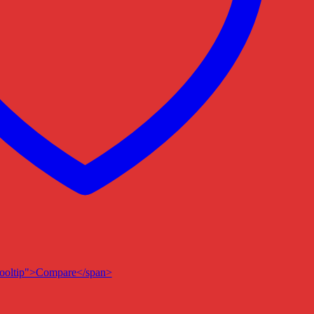
n-tooltip">Compare</span>